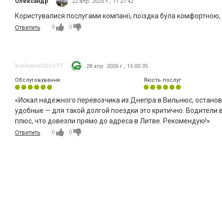
Олександр
22 апр. 2025 г., 11:27:42
Користувалися послугами компанії, поїздка була комфортною,
0
0
Ответить
kushnirm201077
28 апр. 2026 г., 15:00:35
Обслуговування
Якість послуг
​«Искал надежного перевозчика из Днепра в Вильнюс, останови
удобные — для такой долгой поездки это критично. Водители 
плюс, что довезли прямо до адреса в Литве. Рекомендую!»
0
0
Ответить