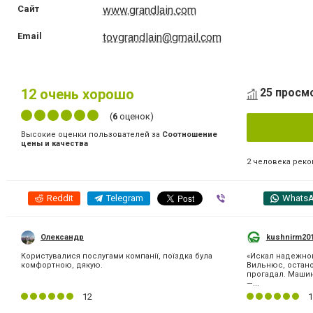
Сайт
www.grandlain.com
Email
tovgrandlain@gmail.com
12
очень хорошо
25 просм
(
6
оценок)
Высокие оценки пользователей за
Соотношение
цены и качества
2 человека рек
Reddit
Telegram
Viber
Whats
Олександр
kushnirm20
Користувалися послугами компанії, поїздка була
​«Искал надежно
комфортною, дякую.
Вильнюс, остано
прогадал. Машин
—...
12
1