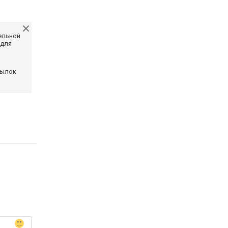
ельной
 для
сылок