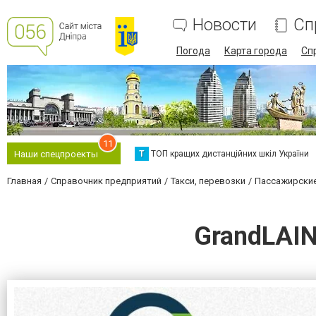
Новости
Сп
Погода
Карта города
Сп
11
Т
ТОП кращих дистанційних шкіл України
Наши спецпроекты
Главная
Справочник предприятий
Такси, перевозки
Пассажирские
GrandLAIN