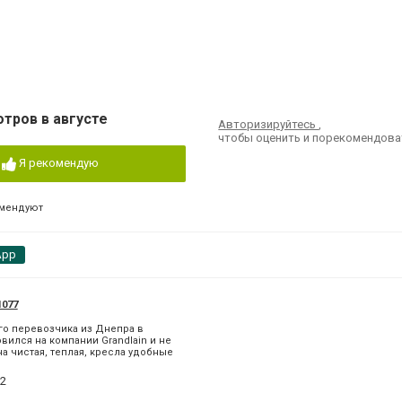
отров в августе
Авторизируйтесь
,
чтобы оценить и порекомендова
Я рекомендую
омендуют
App
1077
го перевозчика из Днепра в
вился на компании Grandlain и не
а чистая, теплая, кресла удобные
2