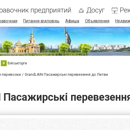
равочник предприятий
Досуг
Ре
равочная
Питання-відповідь
Афиша
Объявления
Недвиж
В
Військторги
 перевозки
GrandLAIN Пасажирські перевезення до Литви
 Пасажирські перевезенн