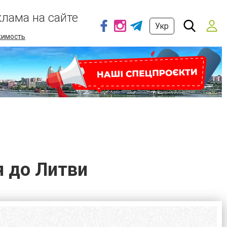
клама на сайте
Укр
имость
я до Литви