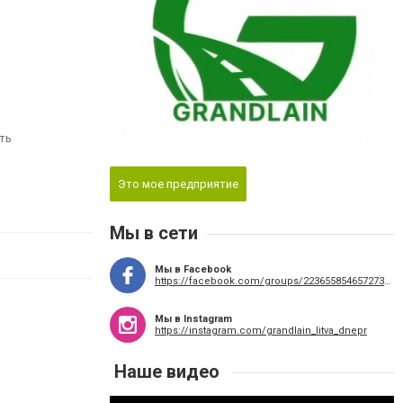
ть
Это мое предприятие
Мы в сети
Мы в Facebook
https://facebook.com/groups/2236558546572736/?ref=share_group_link
Мы в Instagram
https://instagram.com/grandlain_litva_dnepr
Наше видео